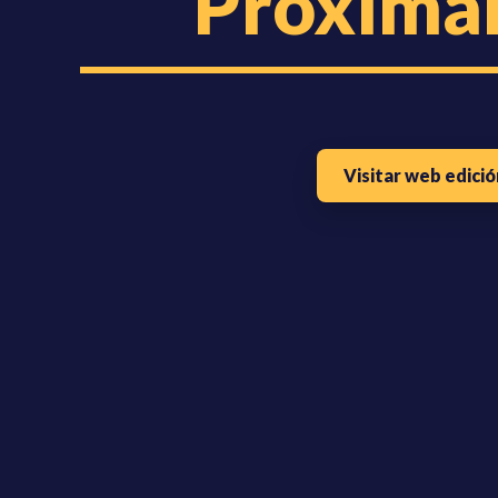
Próxima
Visitar web edició